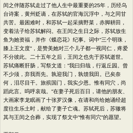
闰之伴随苏轼走过了他人生中最重要的25年，历经乌
台诗案，黄州贬谪，在苏轼的官海沉浮中，与之同甘
共苦。最困难时，和苏轼一起采摘野菜，赤脚耕田，
变着法子给苏轼解闷。在王闰之生日之际，苏轼放生
鱼为她资福，并作《蝶恋花》纪事。词中"三个明珠，
膝上王文度"，是赞美她对三个儿子都一视同仁，疼爱
不分彼此。二十五年之后，王闰之也先于苏轼逝世。
苏轼痛断肝肠，写祭文道："我曰归哉，行返丘园。曾
不少须，弃我而先。孰迎我门，孰馈我田。已矣奈
何，泪尽目干。旅殡国门，我实少恩。惟有同穴，尚
蹈此言。呜呼哀哉。"在妻子死后百日，请他的朋友、
大画家李龙眠画了十张罗汉像，在请和尚给她诵经超
度往生乐土时，献给了妻子亡魂。苏轼死后，苏辙将
其与王闰之合葬，实现了祭文中"惟有同穴"的愿望。