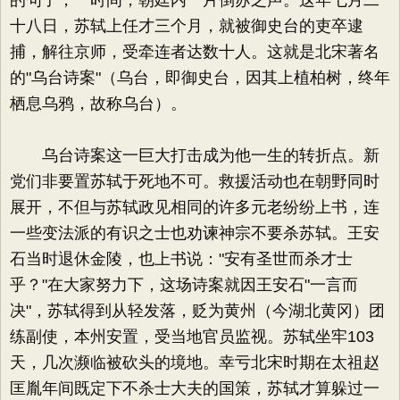
的句子，一时间，朝廷内一片倒苏之声。这年七月二
十八日，苏轼上任才三个月，就被御史台的吏卒逮
捕，解往京师，受牵连者达数十人。这就是北宋著名
的"乌台诗案"（乌台，即御史台，因其上植柏树，终年
栖息乌鸦，故称乌台）。
乌台诗案这一巨大打击成为他一生的转折点。新
党们非要置苏轼于死地不可。救援活动也在朝野同时
展开，不但与苏轼政见相同的许多元老纷纷上书，连
一些变法派的有识之士也劝谏神宗不要杀苏轼。王安
石当时退休金陵，也上书说："安有圣世而杀才士
乎？"在大家努力下，这场诗案就因王安石"一言而
决"，苏轼得到从轻发落，贬为黄州（今湖北黄冈）团
练副使，本州安置，受当地官员监视。苏轼坐牢103
天，几次濒临被砍头的境地。幸亏北宋时期在太祖赵
匡胤年间既定下不杀士大夫的国策，苏轼才算躲过一