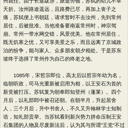
州就任。由于长途跋涉，旅途劳顿，苏轼的幼儿不幸
夭折。汝州路途遥远，且路费已尽，再加上丧子之
痛，苏轼便上书朝廷，请求暂时不去汝州，先到常州
居住，后被批准。当他准备要南返常州时，神宗驾
崩。常州一带水网交错，风景优美。他在常州居住，
既无饥寒之忧，又可享美景之乐，而且远离了京城政
治的纷争，能与家人、众多朋友朝夕相处。于是苏东
坡终于选择了常州作为自己的终老之地。
1085年，宋哲宗即位，高太后以哲宗年幼为名，
临朝听政，司马光重新被启用为相，以王安石为首的
新党被打压。苏轼复为朝奉郎知登州（蓬莱）。四个
月后，以礼部郎中被召还朝。在朝半月，升起居舍
人，三个月后，升中书舍人，不久又升翰林学士知制
诰，知礼部贡举。当苏轼看到新兴势力拼命压制王安
石集团的人物及尽废新法后，认为其与所谓"王党"不过