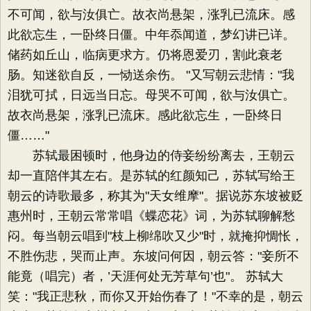
不可闻，欲与汝俱亡。故衣尚悬架，涨乳已流床。感
此欲忘生，一卧终日僵。中年忝闻道，梦幻讲已详。
储药如丘山，临病更求方。仍将恩爱刃，割此衰老
肠。知迷欲自反，一恸送余伤。 "又写朝云悲情："我
泪犹可拭，日远当日忘。母哭不可闻，欲与汝俱亡。
故衣尚悬架，涨乳已流床。感此欲忘生，一卧终日
僵……"
苏轼最困顿时，他身边的侍妾纷纷离去，王朝云
却一直陪伴其左右。是苏轼的红颜知己，苏轼写给王
朝云的诗歌最多，称其为"天女维摩"。据说苏东坡被贬
惠州时，王朝云常常唱《蝶恋花》词，为苏轼聊解愁
闷。每当朝云唱到"枝上柳绵吹又少"时，就掩抑惆怅，
不胜伤悲，哭而止声。东坡问何因，朝云答："妾所不
能竟（唱完）者，’天涯何处无芳草句’也"。 苏轼大
笑："我正悲秋，而你又开始伤春了！"不幸的是，朝云