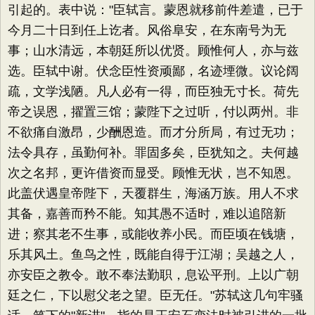
引起的。表中说："臣轼言。蒙恩就移前件差遣，已于
今月二十日到任上讫者。风俗阜安，在东南号为无
事；山水清远，本朝廷所以优贤。顾惟何人，亦与兹
选。臣轼中谢。伏念臣性资顽鄙，名迹堙微。议论阔
疏，文学浅陋。凡人必有一得，而臣独无寸长。荷先
帝之误恩，擢置三馆；蒙陛下之过听，付以两州。非
不欲痛自激昂，少酬恩造。而才分所局，有过无功；
法令具存，虽勤何补。罪固多矣，臣犹知之。夫何越
次之名邦，更许借资而显受。顾惟无状，岂不知恩。
此盖伏遇皇帝陛下，天覆群生，海涵万族。用人不求
其备，嘉善而矜不能。知其愚不适时，难以追陪新
进；察其老不生事，或能收养小民。而臣顷在钱塘，
乐其风土。鱼鸟之性，既能自得于江湖；吴越之人，
亦安臣之教令。敢不奉法勤职，息讼平刑。上以广朝
廷之仁，下以慰父老之望。臣无任。"苏轼这几句牢骚