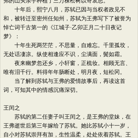
弗的山头亲手种植了三万株松树以寄哀思。
十年后，熙宁八月，苏轼已因与当权者政见不
和，被转迁至密州任知州，苏轼为王弗写下了被誉为
悼亡词千古第一的《江城子·乙卯正月二十日夜记
梦》：
十年生死两茫茫，不思量，自难忘。千里孤坟，
无处话凄凉。纵使相逢应不识，尘满面，鬓如霜。
夜来幽梦忽还乡，小轩窗，正梳妆。相顾无言、
唯有泪千行。料得年年肠断处，明月夜，短松冈。
当了解到苏轼与王弗的爱情故事后，再读这首
词，可知其中的情感沉痛深切。
王闰之
苏轼的第二任妻子叫王闰之，是王弗的堂妹，在
王弗逝世后第三年嫁给了苏轼。她比苏轼小十一岁，
自小对苏轼崇拜有加，生性温柔，处处依着苏轼。王