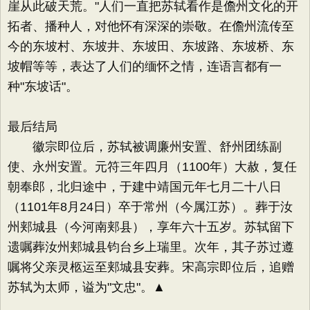
崖从此破天荒。"人们一直把苏轼看作是儋州文化的开
拓者、播种人，对他怀有深深的崇敬。在儋州流传至
今的东坡村、东坡井、东坡田、东坡路、东坡桥、东
坡帽等等，表达了人们的缅怀之情，连语言都有一
种"东坡话"。
最后结局
徽宗即位后，苏轼被调廉州安置、舒州团练副
使、永州安置。元符三年四月（1100年）大赦，复任
朝奉郎，北归途中，于建中靖国元年七月二十八日
（1101年8月24日）卒于常州（今属江苏）。葬于汝
州郏城县（今河南郏县），享年六十五岁。苏轼留下
遗嘱葬汝州郏城县钧台乡上瑞里。次年，其子苏过遵
嘱将父亲灵柩运至郏城县安葬。宋高宗即位后，追赠
苏轼为太师，谥为"文忠"。▲