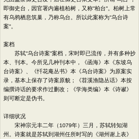
即御史台，因官署内遍植柏树，又称"柏台"。柏树上常
有乌鸦栖息筑巢，乃称乌台。所以此案称为"乌台诗
案"。
案档
苏轼"乌台诗案"案档，宋时即已流传，并有多种抄
本、刊本。今所见几种刊本中，《函海》本《东坡乌
台诗案》、《忏花庵丛书》本《乌台诗案》为原案实
录，基本上保存了诗案原貌；《苕溪渔隐丛话》本按
编撰诗话的要求作过删改；《学海类编》本《诗谳》
则可断定是伪书。
详细状况
宋神宗元丰二年（1079年）三月，苏轼转知湖
州。诗案就是苏轼到湖州任所时写的《湖州谢上表》