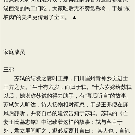
浚西湖的民工们吃，大家吃后无不赞赏称奇，于是"东
坡肉"的美名更传遍了全国。 ▲
家庭成员
王弗
苏轼的结发之妻叫王弗，四川眉州青神乡贡进士
王方之女。"生十有六岁，而归于轼。"十六岁嫁给苏轼
以后，她堪称苏轼的得力助手，有"幕后听言"的故事。
苏轼为人旷达，待人接物相对疏忽，于是王弗便在屏
风后静听，并将自己的建议告知于苏轼。苏轼的《亡
妻王氏墓志铭》中记载着这样的故事：轼与客言于
外，君立屏间听之，退必反覆其言曰："某人也，言辄