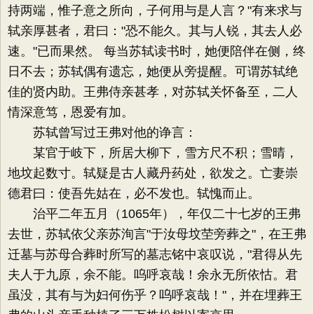
持两端，惟子意之所向，子何用与是人言？"有来求与
轼亲厚甚者，君曰："恐不能久。其与人锐，其去人必
速。"已而果然。 每当苏轼读书时，她便陪伴在侧，终
日不去；苏轼偶有遗忘，她便从旁提醒。可谓苏轼绝
佳的贤内助。王弗侍亲甚孝，对苏轼关怀备至，二人
情深意笃，恩爱有加。
苏轼曾写过王弗对他的诤言：
某官于岐下，所居大柳下，雪方尺不积；雪晴，
地坟起数寸。轼疑是古人藏丹药处，欲发之。亡妻崇
德君曰：使吾先姑在，必不发也。轼愧而止。
治平二年五月（1065年），年仅二十七岁的王弗
去世，苏轼依父亲苏洵言"于汝母坟茔旁葬之"，在王弗
迁墓与苏母合葬时所写的墓志铭中哀叹说，"君得从先
夫人于九原，余不能。呜呼哀哉！余永无所依怙。君
虽没，其有与为妇何伤乎？呜呼哀哉！"，并在埋葬王