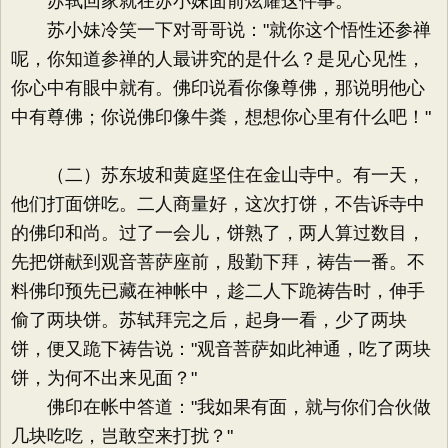
苏轼回家就在苏小妹面前炫耀这件事。
苏小妹冷笑一下对哥哥说："就你这个悟性还参禅
呢，你知道参禅的人最讲究的是什么？是见心见性，
你心中有眼中就有。佛印说看你像尊佛，那说明他心
中有尊佛；你说佛印像牛粪，想想你心里有什么吧！"
（二）苏东坡和黄庭坚住在金山寺中。有一天，
他们打面饼吃。二人商量好，这次打饼，不告诉寺中
的佛印和尚。过了一会儿，饼熟了，两人算过数目，
先把饼献到观音菩萨座前，殷勤下拜，祷告一番。不
料佛印预先已藏在神帐中，趁二人下跪祷告时，伸手
偷了两块饼。苏轼拜完之后，起身一看，少了两块
饼，便又跪下祷告说："观音菩萨如此神通，吃了两块
饼，为何不出来见面？"
佛印在帐中答道："我如果有面，就与你们合伙做
几块吃吃，岂敢空来打扰？"