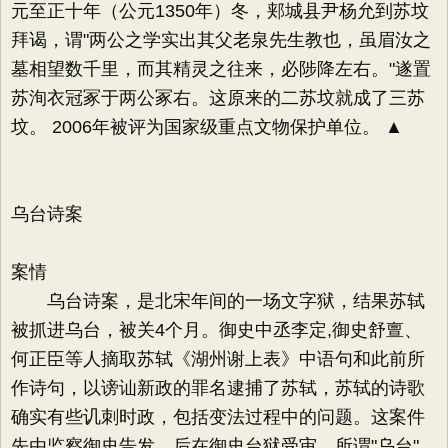
元至正十年（公元1350年）冬，郏城县尹杨允到苏坟
拜谒，谓"两公之学实出其父老泉先生教也，虽眉汝之
墓相望数千里，而其精灵之往来，必陟降左右。"遂置
苏洵衣冠冢于两公冢右。这原来的二苏坟就成了三苏
坟。 2006年被评为国家级重点文物保护单位。 ▲
乌台诗案
案情
乌台诗案，是北宋年间的一场文字狱，结果苏轼
被抓进乌台，被关4个月。御史中丞李定,御史舒亶、
何正臣等人摘取苏轼《湖州谢上表》中语句和此前所
作诗句，以谤讪新政的罪名逮捕了苏轼，苏轼的诗歌
确实有些讥刺时政，包括变法过程中的问题。这案件
先由监察御史告发，后在御史台狱受审。所谓"乌台"，