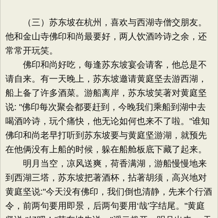
（三）苏东坡在杭州，喜欢与西湖寺僧交朋友。
他和金山寺佛印和尚最要好，两人饮酒吟诗之余，还
常常开玩笑。
佛印和尚好吃，每逢苏东坡宴会请客，他总是不
请自来。有一天晚上，苏东坡邀请黄庭坚去游西湖，
船上备了许多酒菜。游船离岸，苏东坡笑著对黄庭坚
说: "佛印每次聚会都要赶到，今晚我们乘船到湖中去
喝酒吟诗，玩个痛快，他无论如何也来不了啦。"谁知
佛印和尚老早打听到苏东坡要与黄庭坚游湖，就预先
在他俩没有上船的时候，躲在船舱板底下藏了起来。
明月当空，凉风送爽，荷香满湖，游船慢慢地来
到西湖三塔，苏东坡把著酒杯，拈著胡须，高兴地对
黄庭坚说:"今天没有佛印，我们倒也清静，先来个行酒
令，前两句要用即景，后两句要用‘哉’字结尾。"黄庭