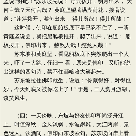
坚说:"好吧！"苏东坡先说："浮云拨开，明月出来， 天
何言哉？天何言哉？"黄庭坚望著满湖荷花，接著说
道："莲萍拨开，游鱼出来， 得其所哉！得其所哉！"
这时候，佛印在船舱板底下早已忍不住了，一听
黄庭坚说罢，就把船舱板推开，爬了出来，说道："船
板拨开，佛印出来， 憋煞人哉！憋煞人哉！"
苏东坡和黄庭坚，看见船板底下突然爬出一个人
来，吓了一大跳，仔细一 看，原来是佛印，又听他说
出这样的四句诗，禁不住都哈哈大笑起来。
苏东坡拉住佛印就坐，说道："你藏得好，对得也
妙，今天到底又被你吃上了！" 于是，三人赏月游湖，
谈笑风生。
（四）一天傍晚，东坡与好友佛印和尚泛舟江
上。时值深秋，金风飒飒，水波粼粼，大江两岸，景
色迷人。饮酒间，佛印向东坡索句。苏东坡向岸上看