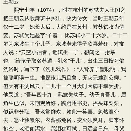
王朝云
熙宁七年（1074），时在杭州的苏轼夫人王闰之
把王朝云从歌舞班中买出，收为侍女，当时王朝云年
仅十二岁。她长大后，大约是在黄州，被苏轼收为侍
妾。苏轼为她起字"子霞"，比苏轼小二十六岁。二十二
岁为东坡生了个儿子。东坡老来得子欣喜若狂，对友
人说："云蓝小袖者，近辄生一子，想闻之一拊掌
也。"给孩子取名苏遁，乳名"干儿"，出生三日按习俗
洗浴时，写下了《洗儿戏作》："人皆养子望聪明，我
被聪明误一生。惟愿孩儿愚且鲁，无灾无难到公卿。"
但天有不测风云，干儿十一个月大时因病不幸夭折。
他哭道："吾年四十九，羁旅失幼子。幼子真吾儿，眉
角生已似。未期观所好，蹁跹逐书史。摇头却梨栗，
似识非分耻。吾老常鲜欢，赖此一笑喜。忽然遭夺
去，恶业我累尔。衣薪那免俗，变灭须臾耳。归来怀
抱空，老泪如泻水。我泪犹可拭，日远当日忘。母哭