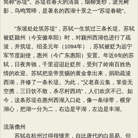
简称"苏堤"。苏堤在春天的清晨，烟柳笼纱，波光树
影，鸟鸣莺啼，是著名的西湖十景之一"苏堤春晓"。
"东坡处处筑苏堤"，苏轼一生筑过三条长堤。苏轼
被贬颍州（今安徽阜阳）时，对颍州西湖也进行了疏
浚，并筑堤。绍圣元年（1094年），苏轼被贬为远宁
军节度副使，惠州（今广东惠阳）安置。年近6旬的苏
轼，日夜奔驰，千里迢迢赴贬所，受到了岭南百姓热
情的欢迎。苏轼把皇帝赏赐的黄金拿出来，捐助疏浚
西湖，并修了一条长堤。为此，"父老喜云集，箪壶无
空携，三日饮不散，杀尽村西鸡"，人们欢庆不已。如
今，这条苏堤在惠州西湖入口处，像一条绿带，横穿
湖心，把湖一分为二，右边是平湖，左边是丰湖。
流落儋州
苏轼在杭州过得很惬意，自比唐代的白居易。但