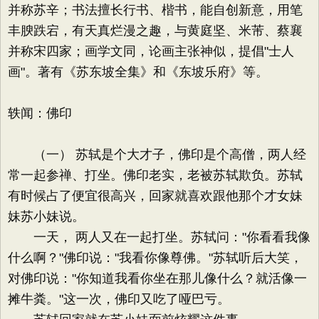
并称苏辛；书法擅长行书、楷书，能自创新意，用笔
丰腴跌宕，有天真烂漫之趣，与黄庭坚、米芾、蔡襄
并称宋四家；画学文同，论画主张神似，提倡"士人
画"。著有《苏东坡全集》和《东坡乐府》等。
轶闻：佛印
（一） 苏轼是个大才子，佛印是个高僧，两人经
常一起参禅、打坐。佛印老实，老被苏轼欺负。苏轼
有时候占了便宜很高兴，回家就喜欢跟他那个才女妹
妹苏小妹说。
一天， 两人又在一起打坐。苏轼问："你看看我像
什么啊？"佛印说："我看你像尊佛。"苏轼听后大笑，
对佛印说："你知道我看你坐在那儿像什么？就活像一
摊牛粪。"这一次，佛印又吃了哑巴亏。