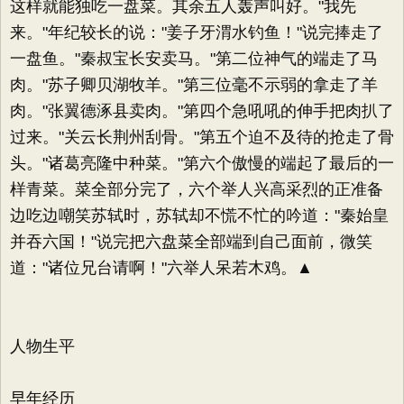
这样就能独吃一盘菜。其余五人轰声叫好。"我先
来。"年纪较长的说："姜子牙渭水钓鱼！"说完捧走了
一盘鱼。"秦叔宝长安卖马。"第二位神气的端走了马
肉。"苏子卿贝湖牧羊。"第三位毫不示弱的拿走了羊
肉。"张翼德涿县卖肉。"第四个急吼吼的伸手把肉扒了
过来。"关云长荆州刮骨。"第五个迫不及待的抢走了骨
头。"诸葛亮隆中种菜。"第六个傲慢的端起了最后的一
样青菜。菜全部分完了，六个举人兴高采烈的正准备
边吃边嘲笑苏轼时，苏轼却不慌不忙的吟道："秦始皇
并吞六国！"说完把六盘菜全部端到自己面前，微笑
道："诸位兄台请啊！"六举人呆若木鸡。▲
人物生平
早年经历