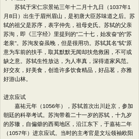
苏轼于宋仁宗景祐三年十二月十九日（1037年1
月8日）出生于眉州眉山，是初唐大臣苏味道之后。苏
轼的祖父是苏序，表字仲先，祖母史氏。苏轼的父亲
苏洵，即《三字经》里提到的"二十七，始发奋"的"苏
老泉"。苏洵发奋虽晚，但是很用功。苏轼其名"轼"原
意为车前的扶手，取其默默无闻却扶危救困，不可或
缺之意。苏轼生性放达，为人率真，深得道家风范。
好交友，好美食，创造许多饮食精品，好品茗，亦雅
好游山林。
进京应试
嘉祐元年（1056年），苏轼首次出川赴京，参加
朝廷的科举考试。苏洵带着二十一岁的苏轼，十九岁
的苏辙，自偏僻的西蜀地区，沿江东下，于嘉祐二年
（1057年）进京应试。当时的主考官是文坛领袖欧阳