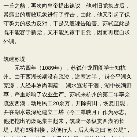
一丘之貉，再次向皇帝提出谏议。他对旧党执政后，
暴露出的腐败现象进行了抨击，由此，他又引起了保
守势力的极力反对，于是又遭诬告陷害。苏轼至此是
既不能容于新党，又不能见谅于旧党，因而再度自求
外调。
筑建苏堤
元祐四年（1089年），苏轼任龙图阁学士知杭
州。由于西湖长期没有疏浚，淤塞过半，"崶台平湖久
芜漫，人经丰岁尚凋疏"，湖水逐渐干涸，湖中长满野
草，严重影响了农业生产。苏轼来杭州的第二年率众
疏浚西湖，动用民工20余万，开除葑田，恢复旧观，
并在湖水最深处建立三塔（今三潭映月）作为标志。
他把挖出的淤泥集中起来，筑成一条纵贯西湖的长
堤，堤有6桥相接，以便行人，后人名之曰"苏公堤"，