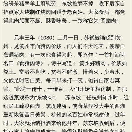
纷纷杀猪宰羊上府慰劳，东坡推辞不掉，收下后亲自
指点家人烧制红烧肉回赠予老百姓。大家食后，都觉
得此肉肥而不腻、酥香味美，一致称它为"回赠肉"。
元丰三年（1080）二月一日，苏轼被谪贬到黄
州，见黄州市面猪肉价贱，而人们不大吃它，便亲自
烹调猪肉。有一次他食得兴起，即兴作了一首打油诗
名曰《食猪肉诗》，诗中写道："黄州好猪肉，价贱如
粪土。富者不肯吃，贫者不解煮。慢着火，少着水，
火候足时它自美。每日早来打一碗，饱得自家君莫
管。"此诗一传十，十传百，人们开始争相仿制，并把
这道菜戏称为"东坡肉"。 苏东坡二任杭州知州时，组
织民工疏浚西湖，筑堤建桥，使葑草湮没大半的西湖
重新恢复昔日美景，杭州的老百姓非常感谢他，过年
时，大家就抬猪担酒来给他拜年。苏东坡收到后，便
指点家人将肉切成方块，烧得红酥醇香分送给参加疏