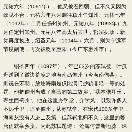
元祐六年（1091年），他又被召回朝。但不久又因为
政见不合，元祐六年八月调往颍州任知州、元祐七年
（1092年）二月任扬州知州、元祐八年（1093年）九
月任定州知州。元祐八年高太后去世，哲宗执政，新
党再度执政，绍圣元年（1094年）六月，别为宁远军
节度副使，再次被贬至惠阳（今广东惠州市）。
绍圣四年（1097年），年已62岁的苏轼被一叶孤
舟送到了徼边荒凉之地海南岛儋州（今海南儋县）。
据说在宋朝，放逐海南是仅比满门抄斩罪轻一等的处
罚。他把儋州当成了自己的第二故乡，"我本儋耳氏，
寄生西蜀州"。他在这里办学堂，介学风，以致许多人
不远千里，追至儋州，从苏轼学。在宋代100多年里，
海南从没有人进士及第。但苏轼北归不久，这里的姜
唐佐就举乡贡。为此苏轼题诗："沧海何曾断地脉，珠