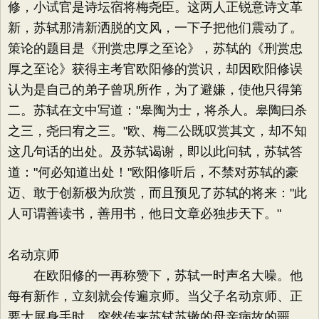
修，小试官是诗坛宿将梅尧臣。这两人正锐意诗文革
新，苏轼那清新洒脱的文风，一下子把他们震动了。
策论的题目是《刑赏忠厚之至论》，苏轼的《刑赏忠
厚之至论》获得主考官欧阳修的赏识，却因欧阳修误
认为是自己的弟子曾巩所作，为了避嫌，使他只得第
二。苏轼在文中写道："皋陶为士，将杀人。皋陶曰杀
之三，尧曰宥之三。"欧、梅二公既叹赏其文，却不知
这几句话的出处。及苏轼谒谢，即以此问轼，苏轼答
道："何必知道出处！"欧阳修听后，不禁对苏轼的豪
迈、敢于创新极为欣赏，而且预见了苏轼的将来："此
人可谓善读书，善用书，他日文章必独步天下。"
名动京师
在欧阳修的一再称赞下，苏轼一时声名大噪。他
每有新作，立刻就会传遍京师。当父子名动京师、正
要大展身手时，突然传来苏轼苏辙的母亲病故的噩