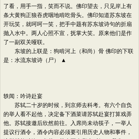
了看，用手一指，笑而不说。佛印望去，只见岸上有
条大黄狗正狼吞虎咽地啃吃骨头。佛印知道苏东坡在
开玩笑，就呵呵一笑，把手中题有苏东坡诗句的折扇
抛入水中。两人心照不宣，抚掌大笑。原来他们是作
了一副双关哑联。
东坡的上联是：狗啃河上（和尚）骨 佛印的下联
是：水流东坡诗（尸） ▲
轶闻：吟诗赴宴
苏轼二十岁的时候，到京师去科考。有六个自负
的举人看不起他，决定备下酒菜请苏轼赴宴打算戏弄
他。苏轼接邀后欣然前往。入席尚未动筷子，一举人
提议行酒令，酒令内容必须要引用历史人物和事件，