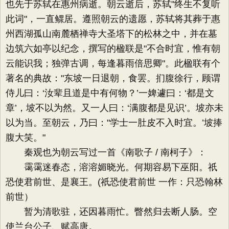
也先于苏轼在惠州病逝。朝云逝后，苏轼"终生不复听
此词"，一直鳏居。遵照朝云的遗愿，苏轼将其葬于惠
州西湖孤山南麓栖禅寺大圣塔下的松林之中，并在墓
边筑六如亭以纪念，撰写的楹联是"不合时宜，惟有朝
云能识我；独弹古调，每逢暮雨倍思卿"。此楹联有个
著名的典故："东坡一日退朝，食罢。扪腹徐行，顾谓
侍儿曰：‘汝辈且道是中有何物？’一婢遽曰：‘都是文
章’，坡不以为然。又一人曰：‘满腹都是见识’。坡亦未
以为当。至朝云，乃曰："学士一肚皮不入时宜。’坡捧
腹大笑。"
秦观也为朝云写过一首《南歌子 / 南柯子》：
霭霭迷春态，溶溶媚晓光。何期容易下巫阳。祇
恐使君前世、是襄王。(祇恐使君前世 一作：只恐翰林
前世）
暂为清歌驻，还因暮雨忙。瞥然归去断人肠。空
使兰台公子、赋高唐。