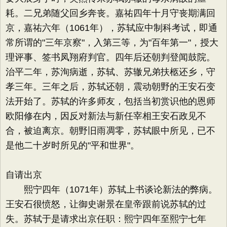
耗。二兄弟随父回乡奔丧。嘉祐四年十月守丧期满回
京，嘉祐六年（1061年），苏轼应中制科考试，即通
常所谓的"三年京察"，入第三等，为"百年第一"，授大
理评事、签书凤翔府判官。四年后还朝判登闻鼓院。
治平二年，苏洵病逝，苏轼、苏辙兄弟扶柩还乡，守
孝三年。三年之后，苏轼还朝，震动朝野的王安石变
法开始了。苏轼的许多师友，包括当初赏识他的恩师
欧阳修在内，因反对新法与新任宰相王安石政见不
合，被迫离京。朝野旧雨凋零，苏轼眼中所见，已不
是他二十岁时所见的"平和世界"。
自请出京
熙宁四年（1071年）苏轼上书谈论新法的弊病。
王安石很愤怒，让御史谢景在皇帝跟前说苏轼的过
失。苏轼于是请求出京任职：熙宁四年至熙宁七年