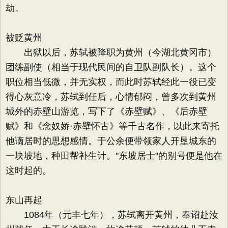
劫。
被贬黄州
出狱以后，苏轼被降职为黄州（今湖北黄冈市）
团练副使（相当于现代民间的自卫队副队长）。这个
职位相当低微，并无实权，而此时苏轼经此一役已变
得心灰意冷，苏轼到任后，心情郁闷，曾多次到黄州
城外的赤壁山游览，写下了《赤壁赋》、《后赤壁
赋》和《念奴娇·赤壁怀古》等千古名作，以此来寄托
他谪居时的思想感情。于公余便带领家人开垦城东的
一块坡地，种田帮补生计。"东坡居士"的别号便是他在
这时起的。
东山再起
1084年（元丰七年），苏轼离开黄州，奉诏赴汝