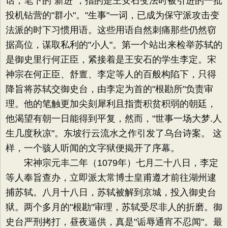
话，笔下的"新进"，指的是王安石变法时被引进的一批
投机钻营的"群小"。"生事"一词，已成为保守派攻击变
法派的时下习惯用语。这些用语自然刺痛那些仍然窃
据高位，谋取私利的"小人"。第一个站出来检举苏轼的
是御史里行何正臣，紧接着是王安石的学生李定。宋
神宗在何正臣、舒亶、李定等人的百般构陷下，只得
降旨将苏轼交御史台，由李定为首的"根勘所"负责审
理。他的笔触更加尖刻犀利且指责积贫积弱的朝廷，
他渴望有朝一日能得到平复，然而，"世事一场大梦.人
生几度秋凉"。东坡行云流水之作引发了乌台诗案。 这
样，一个骇人听闻的文字狱便揭开了序幕。
宋神宗元丰二年（1079年）七月二十八日，李定
等人奉旨查办，立即派太常博士皇甫遵才前往湖州逮
捕苏轼。八月十八日，苏轼被解到京城，投入御史台
狱。两个多月的"根勘"审理，苏轼受尽非人的折磨。御
史台严刑拷打，昼夜逼供，真是"诟辱通宵不忍闻"。最