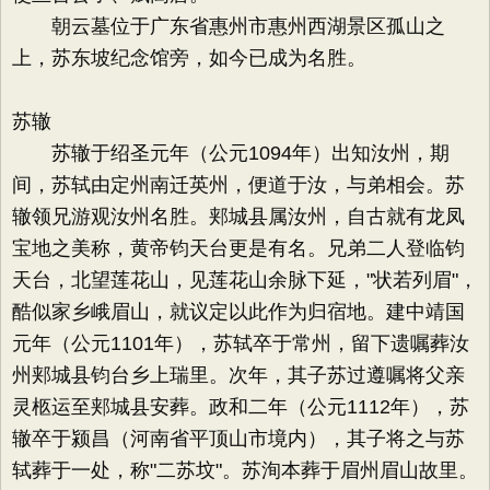
朝云墓位于广东省惠州市惠州西湖景区孤山之
上，苏东坡纪念馆旁，如今已成为名胜。
苏辙
苏辙于绍圣元年（公元1094年）出知汝州，期
间，苏轼由定州南迁英州，便道于汝，与弟相会。苏
辙领兄游观汝州名胜。郏城县属汝州，自古就有龙凤
宝地之美称，黄帝钧天台更是有名。兄弟二人登临钧
天台，北望莲花山，见莲花山余脉下延，"状若列眉"，
酷似家乡峨眉山，就议定以此作为归宿地。建中靖国
元年（公元1101年），苏轼卒于常州，留下遗嘱葬汝
州郏城县钧台乡上瑞里。次年，其子苏过遵嘱将父亲
灵柩运至郏城县安葬。政和二年（公元1112年），苏
辙卒于颍昌（河南省平顶山市境内），其子将之与苏
轼葬于一处，称"二苏坟"。苏洵本葬于眉州眉山故里。