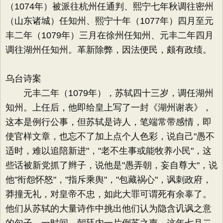
（1074年）被派往杭州任通判、熙宁七年秋调往密州
（山东诸城）任知州、熙宁十年（1077年）四月至元
丰二年（1079年）三月在徐州任知州、元丰二年四月
调往湖州任知州。革新除弊，因法便民，颇有政绩。
乌台诗案
元丰二年（1079年），苏轼四十三岁，调任湖州
知州。上任后，他即给皇上写了一封《湖州谢表》，
这本是例行公事，但苏轼是诗人，笔端常带感情，即
使官样文章，也忘不了加上点个人色彩，说自己"愚不
适时，难以追陪新进"，"老不生事或能牧养小民"，这
些话被新党抓了辫子，说他是"愚弄朝，妄自尊大"，说
他"衔怨怀怒"，"指斥乘舆"，"包藏祸心"，讽刺政府，
莽撞无礼，对皇帝不忠，如此大罪可谓死有余辜了。
他们从苏轼的大量诗作中挑出他们认为隐含讥讽之意