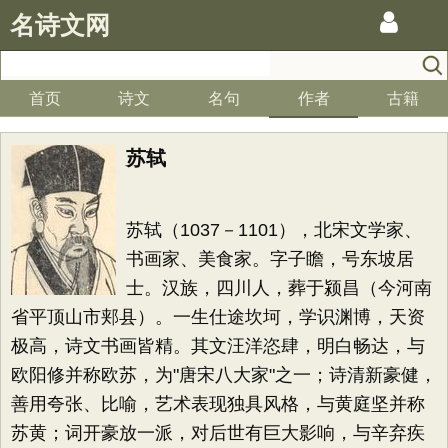
名诗文网
首页
诗文
名句
作者
古籍
苏轼
苏轼（1037－1101），北宋文学家、
书画家、美食家。字子瞻，号东坡居
士。汉族，四川人，葬于颍昌（今河南
省平顶山市郏县）。一生仕途坎坷，学识渊博，天资
极高，诗文书画皆精。其文汪洋恣肆，明白畅达，与
欧阳修并称欧苏，为"唐宋八大家"之一；诗清新豪健，
善用夸张、比喻，艺术表现独具风格，与黄庭坚并称
苏黄；词开豪放一派，对后世有巨大影响，与辛弃疾